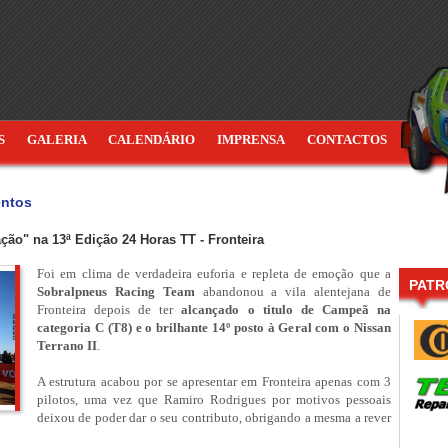
S
GALERIA
CALENDÁRIO
IMPRENSA
CONTACTOS
entos
ação" na 13ª Edição 24 Horas TT - Fronteira
Foi em clima de verdadeira euforia e repleta de emoção que a
PATR
Sobralpneus Racing Team
abandonou a vila alentejana de
Fronteira depois de ter
alcançado o titulo de Campeã na
categoria C (T8) e o brilhante 14º posto à Geral com o Nissan
Terrano II
.
A estrutura acabou por se apresentar em Fronteira apenas com 3
pilotos, uma vez que Ramiro Rodrigues por motivos pessoais
deixou de poder dar o seu contributo, obrigando a mesma a rever