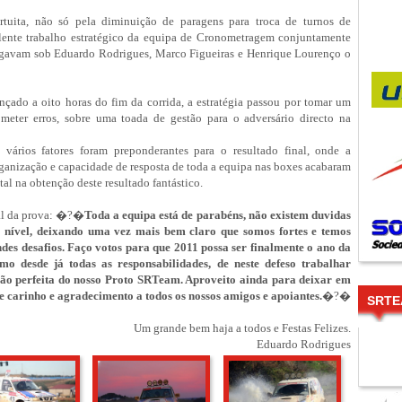
ortuita, não só pela diminuição de paragens para troca de turnos de
ente trabalho estratégico da equipa de Cronometragem conjuntamente
egavam sob Eduardo Rodrigues, Marco Figueiras e Henrique Lourenço o
nçado a oito horas do fim da corrida, a estratégia passou por tomar um
ometer erros, sobre uma toada de gestão para o adversário directo na
vários fatores foram preponderantes para o resultado final, onde a
organização e capacidade de resposta de toda a equipa nas boxes acabaram
l na obtenção deste resultado fantástico.
al da prova: �?�
Toda a equipa está de parabéns, não existem duvidas
o nível, deixando uma vez mais bem claro que somos fortes e temos
des desafios. Faço votos para que 2011 possa ser finalmente o ano da
mo desde já todas as responsabilidades, de neste defeso trabalhar
ção perfeita do nosso Proto SRTeam. Aproveito ainda para deixar em
carinho e agradecimento a todos os nossos amigos e apoiantes.
�?�
SRTE
Um grande bem haja a todos e Festas Felizes.
Eduardo Rodrigues