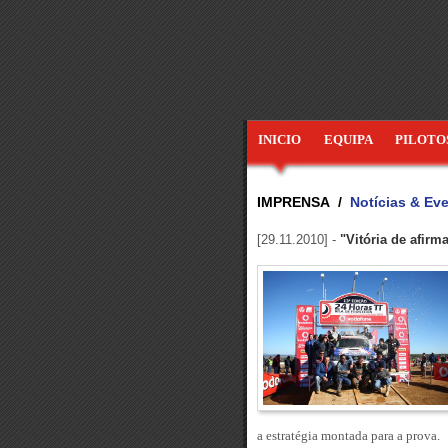
INICIO
EQUIPA
PILOTO
IMPRENSA /
Notícias & Ev
[29.11.2010] -
"Vitória de afirm
a estratégia montada para a prova.